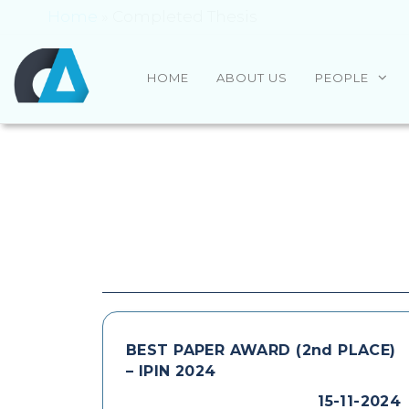
Home
»
Completed Thesis
CENTRO
Universidade
HOME
ABOUT US
PEOPLE
do Minho
ALGORITMI
BEST PAPER AWARD (2nd PLACE)
– IPIN 2024
15-11-2024