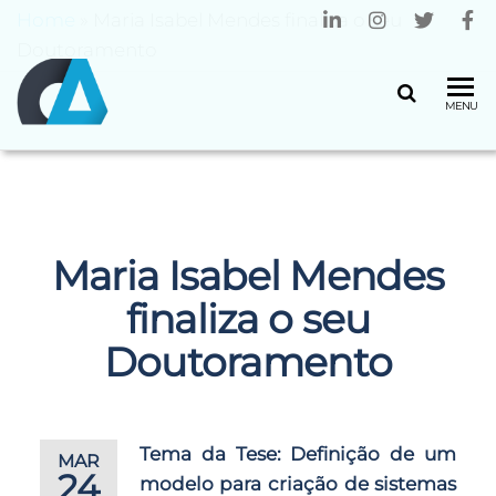
Home
»
Maria Isabel Mendes finaliza o seu
Doutoramento
CENTRO
Universidade
MENU
do Minho
ALGORITMI
Maria Isabel Mendes
finaliza o seu
Doutoramento
Tema da Tese: Definição de um
MAR
24
modelo para criação de sistemas