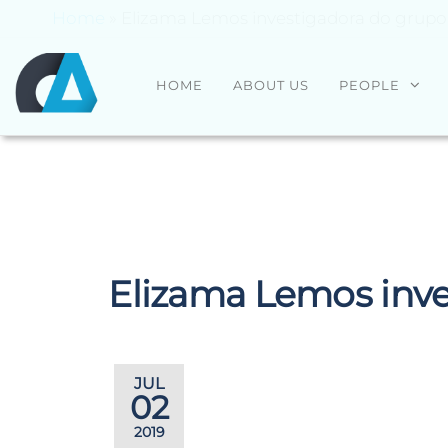
Home
»
Elizama Lemos investigadora do grupo 
CENTRO
Universidade
HOME
ABOUT US
PEOPLE
do Minho
ALGORITMI
Elizama Lemos inve
JUL
02
2019