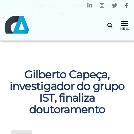
Home
»
Gilberto Capeça, investigador do grupo
IST, finaliza doutoramento
CENTRO
Universidade
MENU
do Minho
ALGORITMI
Gilberto Capeça,
investigador do grupo
IST, finaliza
doutoramento