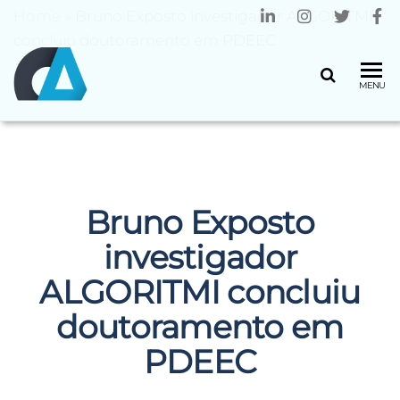
Home
»
Bruno Exposto investigador ALGORITMI
concluiu doutoramento em PDEEC
CENTRO
Universidade
MENU
do Minho
ALGORITMI
Bruno Exposto
investigador
ALGORITMI concluiu
doutoramento em
PDEEC