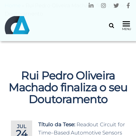
Home
»
Rui Pedro Oliveira Machado finaliza o seu
Doutoramento
CENTRO
Universidade
MENU
do Minho
ALGORITMI
Rui Pedro Oliveira
Machado finaliza o seu
Doutoramento
Título da Tese:
Readout Circuit for
JUL
24
Time–Based Automotive Sensors