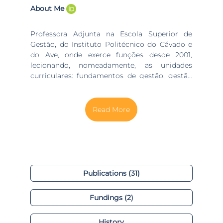
About Me
Professora Adjunta na Escola Superior de
Gestão, do Instituto Politécnico do Cávado e
do Ave, onde exerce funções desde 2001,
lecionando, nomeadamente, as unidades
curriculares: fundamentos de gestão, gestão
da qualidade, gestão das políticas e
programas públicos, projetos em gestão
pública, gestão das instituições sociais e
culturais. Criou e dinamiza o grupo
"Empreendedorismo, voluntariado e inovação
social no IPCA". Doutor em Tecnologias e
Sistemas de Informação, área de
especialização governo eletrónico, pela
Universidade do Minho, em 2016, com tese
Publications (31)
intitulada: "Contratos Públicos Eletrónicos
orientados ao Valor Público". É Mestre em
Fundings (2)
Gestão Pública, pela Universidade de Aveiro,
com especialidade em "Qualidade
Organizacional em Serviços Públicos".
History