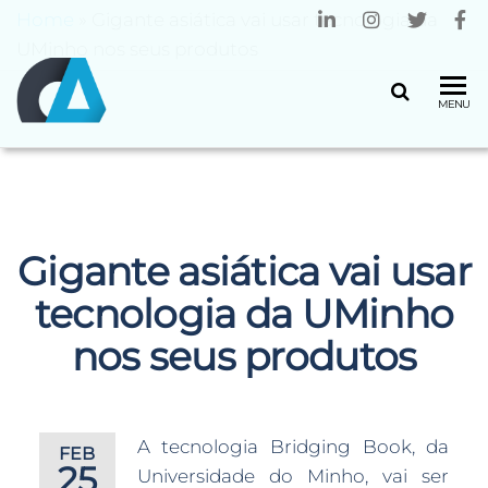
Home
»
Gigante asiática vai usar tecnologia da
UMinho nos seus produtos
CENTRO
Universidade
MENU
do Minho
ALGORITMI
Gigante asiática vai usar
tecnologia da UMinho
nos seus produtos
A tecnologia Bridging Book, da
FEB
25
Universidade do Minho, vai ser