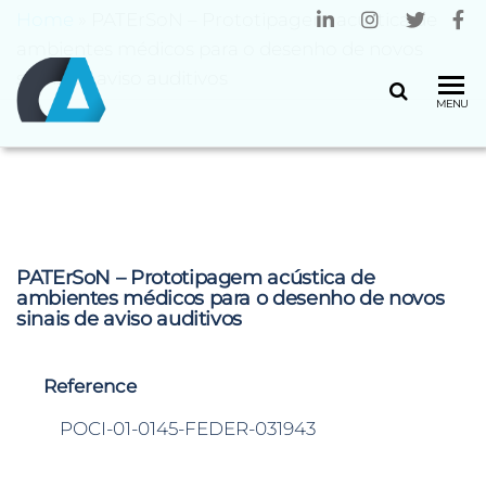
Home
»
PATErSoN – Prototipagem acústica de
ambientes médicos para o desenho de novos
sinais de aviso auditivos
CENTRO
Universidade
MENU
do Minho
ALGORITMI
PATErSoN – Prototipagem acústica de
ambientes médicos para o desenho de novos
sinais de aviso auditivos
Reference
POCI-01-0145-FEDER-031943