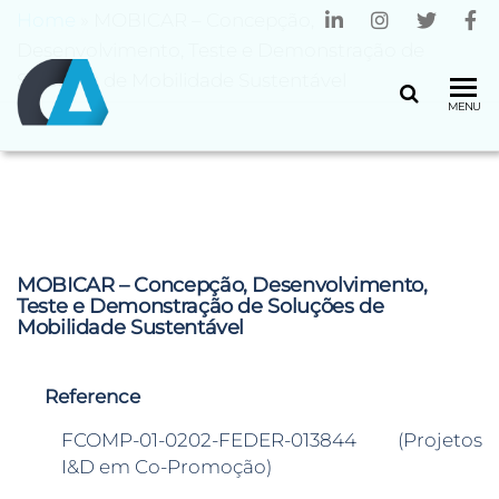
Home
»
MOBICAR – Concepção,
Desenvolvimento, Teste e Demonstração de
Soluções de Mobilidade Sustentável
CENTRO
Universidade
MENU
do Minho
ALGORITMI
MOBICAR – Concepção, Desenvolvimento,
Teste e Demonstração de Soluções de
Mobilidade Sustentável
Reference
FCOMP-01-0202-FEDER-013844 (Projetos
I&D em Co-Promoção)