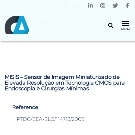
Home
»
MISIS – Sensor de Imagem Miniaturizado
de Elevada Resolução em Tecnologia CMOS para
Endoscopia e Cirurgias Mínimas
CENTRO
Universidade
MENU
do Minho
ALGORITMI
MISIS – Sensor de Imagem Miniaturizado de
Elevada Resolução em Tecnologia CMOS para
Endoscopia e Cirurgias Mínimas
Reference
PTDC/EEA-ELC/114713/2009