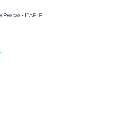
e Pescas - IFAP.IP
o