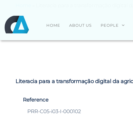
Home
»
Literacia para a transformação digital d
CENTRO
Universidade
HOME
ABOUT US
PEOPLE
do Minho
ALGORITMI
Literacia para a transformação digital da agric
Reference
PRR-C05-i03-I-000102