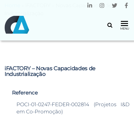
Home
»
iFACTORY – Novas Capacidades de
Industrialização
CENTRO
Universidade
MENU
do Minho
ALGORITMI
iFACTORY – Novas Capacidades de
Industrialização
Reference
POCI-01-0247-FEDER-002814 (Projetos I&D
em Co-Promoção)