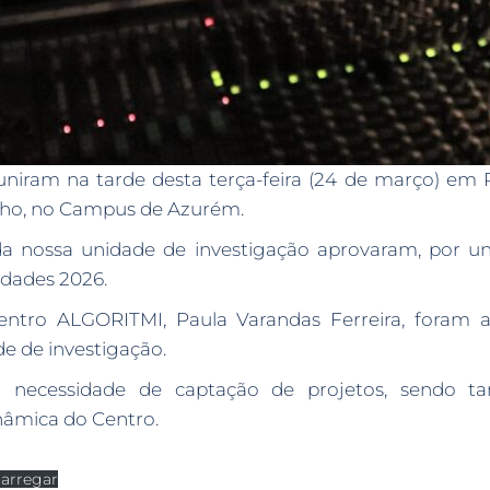
ram na tarde desta terça-feira (24 de março) em P
nho, no Campus de Azurém.
nossa unidade de investigação aprovaram, por una
idades 2026.
Centro ALGORITMI, Paula Varandas Ferreira, foram 
e de investigação.
a a necessidade de captação de projetos, sendo 
nâmica do Centro.
arregar