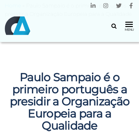
Home
»
Paulo Sampaio é o primeiro português a
presidir a Organização Europeia para a Qualidade
CENTRO
Universidade
MENU
do Minho
ALGORITMI
Paulo Sampaio é o
primeiro português a
presidir a Organização
Europeia para a
Qualidade