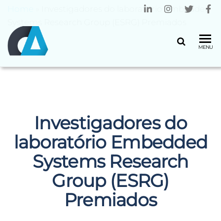
Home
»
Investigadores do laboratório Embedded
Systems Research Group (ESRG) Premiados
CENTRO
Universidade
MENU
do Minho
ALGORITMI
Investigadores do
laboratório Embedded
Systems Research
Group (ESRG)
Premiados