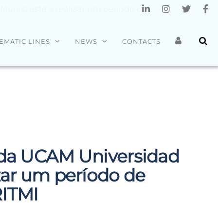
Murcia está a realizar um período de
EMATIC LINES
NEWS
CONTACTS
 da UCAM Universidad
izar um período de
RITMI