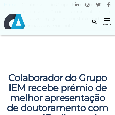
Home
»
Colaborador do Grupo IEM recebe prémio
de melhor apresentação de doutoramento com o
paper “Rediscovering Quality in unstable and
CENTRO
Universidade
complex business environments”
MENU
do Minho
ALGORITMI
Colaborador do Grupo
IEM recebe prémio de
melhor apresentação
de doutoramento com