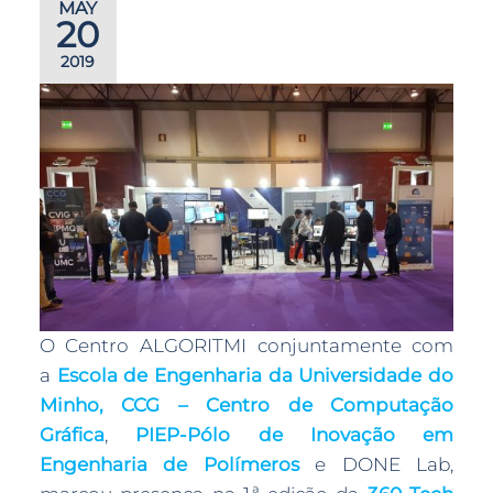
MAY
20
2019
O Centro ALGORITMI conjuntamente com
a
Escola de Engenharia da Universidade do
Minho,
CCG – Centro de Computação
Gráfica
,
PIEP-Pólo de Inovação em
Engenharia de Polímeros
e DONE Lab,