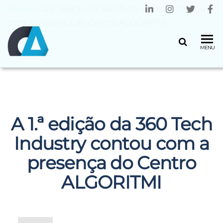
Home
»
A 1.ª edição da 360 Tech Industry contou
com a presença do Centro ALGORITMI
CENTRO
Universidade
MENU
do Minho
ALGORITMI
A 1.ª edição da 360 Tech
Industry contou com a
presença do Centro
ALGORITMI