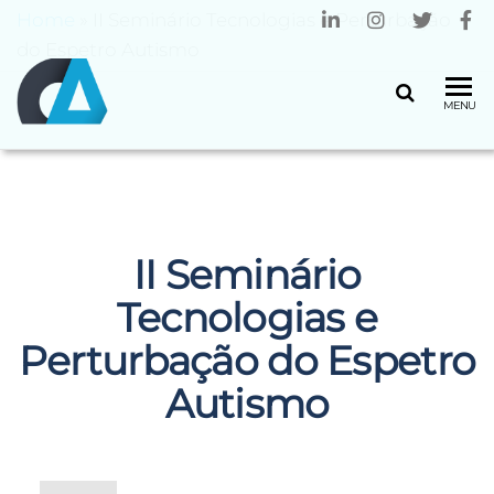
Home
»
II Seminário Tecnologias e Perturbação
do Espetro Autismo
CENTRO
Universidade
MENU
do Minho
ALGORITMI
II Seminário
Tecnologias e
Perturbação do Espetro
Autismo