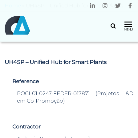
Home
»
UH4SP – Unified Hub for Smart Plants
CENTRO
Universidade
MENU
do Minho
ALGORITMI
UH4SP – Unified Hub for Smart Plants
Reference
POCI-01-0247-FEDER-017871 (Projetos I&D
em Co-Promoção)
Contractor