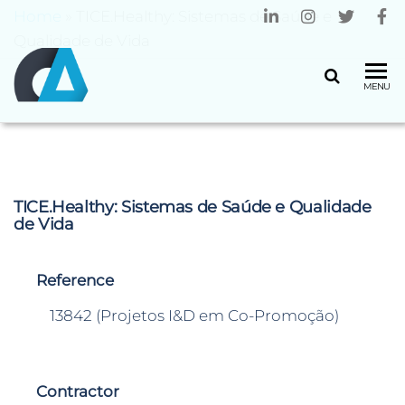
Home
»
TICE.Healthy: Sistemas de Saúde e
Qualidade de Vida
CENTRO
Universidade
MENU
do Minho
ALGORITMI
TICE.Healthy: Sistemas de Saúde e Qualidade
de Vida
Reference
13842 (Projetos I&D em Co-Promoção)
Contractor