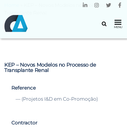
Home
»
KEP – Novos Modelos no Processo de
Transplante Renal
CENTRO
Universidade
MENU
do Minho
ALGORITMI
KEP – Novos Modelos no Processo de
Transplante Renal
Reference
— (Projetos I&D em Co-Promoção)
Contractor