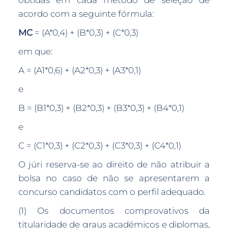
obtidas em cada método de seleção de
acordo com a seguinte fórmula:
MC
= (A*0,4) + (B*0,3) + (C*0,3)
em que:
A = (A1*0,6) + (A2*0,3) + (A3*0,1)
e
B = (B1*0,3) + (B2*0,3) + (B3*0,3) + (B4*0,1)
e
C = (C1*0,3) + (C2*0,3) + (C3*0,3) + (C4*0,1)
O júri reserva-se ao direito de não atribuir a
bolsa no caso de não se apresentarem a
concurso candidatos com o perfil adequado.
(1) Os documentos comprovativos da
titularidade de graus académicos e diplomas,