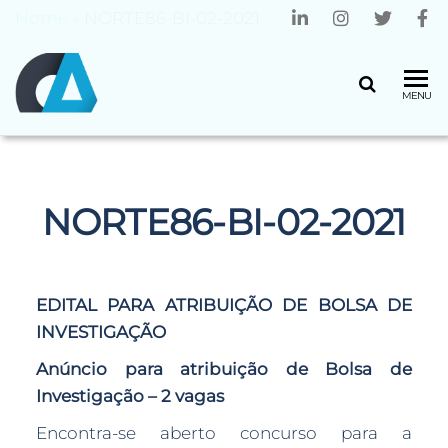
Home
»
NORTE86-BI-02-2021
CENTRO
Universidade
MENU
do Minho
ALGORITMI
NORTE86-BI-02-2021
EDITAL PARA ATRIBUIÇÃO DE BOLSA DE
INVESTIGAÇÃO
Anúncio para atribuição de
Bolsa de
Investigação – 2 vagas
Encontra-se aberto concurso para a