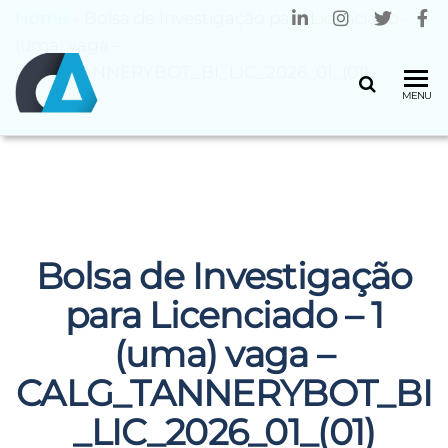
Home
»
Bolsa de Investigação para Licenciado – 1
(uma) vaga –
CALG_TANNERYBOT_BI_LIC_2026_01_(01)
CENTRO
Universidade
MENU
do Minho
ALGORITMI
Bolsa de Investigação
para Licenciado – 1
(uma) vaga –
CALG_TANNERYBOT_BI
_LIC_2026_01_(01)