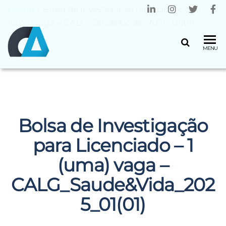
Home
»
Bolsa de Investigação para Licenciado – 1
(uma) vaga – CALG_Saude&Vida_2025_01(01)
CENTRO
Universidade
MENU
do Minho
ALGORITMI
Bolsa de Investigação
para Licenciado – 1
(uma) vaga –
CALG_Saude&Vida_202
5_01(01)