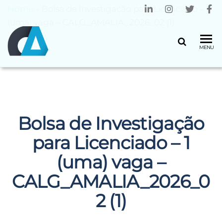
Home
»
Bolsa de Investigação para Licenciado – 1
(uma) vaga – CALG_AMALIA_2026_02 (1)
CENTRO
Universidade
MENU
do Minho
ALGORITMI
Bolsa de Investigação
para Licenciado – 1
(uma) vaga –
CALG_AMALIA_2026_0
2 (1)