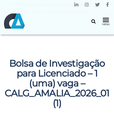
Home
»
Bolsa de Investigação para Licenciado – 1
(uma) vaga – CALG_AMALIA_2026_01 (1)
CENTRO
Universidade
MENU
do Minho
ALGORITMI
Bolsa de Investigação
para Licenciado – 1
(uma) vaga –
CALG_AMALIA_2026_01
(1)