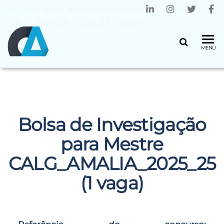
Home
»
Bolsa de Investigação para Mestre
CALG_AMALIA_2025_25 (1 vaga)
CENTRO
Universidade
MENU
do Minho
ALGORITMI
Bolsa de Investigação
para Mestre
CALG_AMALIA_2025_25
(1 vaga)