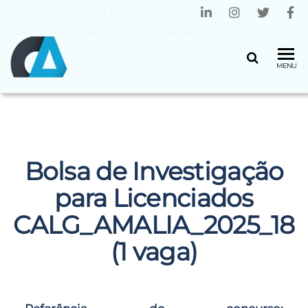
Home
»
Bolsa de Investigação para Licenciados
CALG_AMALIA_2025_18 (1 vaga)
CENTRO
Universidade
MENU
do Minho
ALGORITMI
Bolsa de Investigação
para Licenciados
CALG_AMALIA_2025_18
(1 vaga)