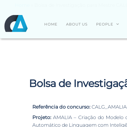
Home
»
Bolsa de Investigação para Mestre CA
CENTRO
Universidade
HOME
ABOUT US
PEOPLE
do Minho
ALGORITMI
Bolsa de Investiga
Referência do concurso:
CALG_AMALIA_2
Projeto:
AMALIA – Criação do Modelo d
Automático de Linguagem com Inteligênc