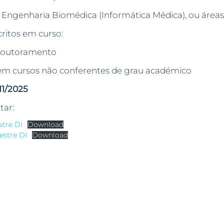
Engenharia Biomédica (Informática Médica), ou áreas 
critos em curso:
 doutoramento
s em cursos não conferentes de grau académico
11/2025
tar:
stre DI
Download
estre DI
Download