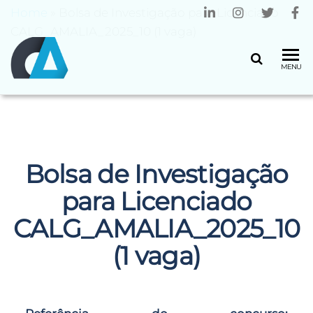
Home
»
Bolsa de Investigação para Licenciado
CALG_AMALIA_2025_10 (1 vaga)
CENTRO
Universidade
MENU
do Minho
ALGORITMI
Bolsa de Investigação
para Licenciado
CALG_AMALIA_2025_10
(1 vaga)