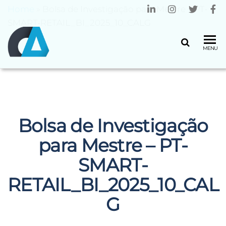
Home
»
Bolsa de Investigação para Mestre – PT-
SMART-RETAIL_BI_2025_10_CALG
CENTRO
Universidade
MENU
do Minho
ALGORITMI
Bolsa de Investigação
para Mestre – PT-
SMART-
RETAIL_BI_2025_10_CAL
G