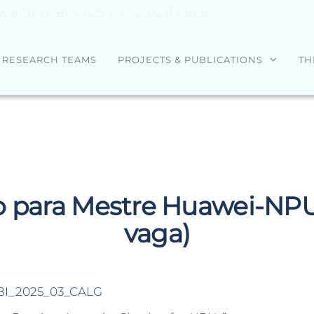
awei-NPU_BI_2025_03_CALG (1 vaga)
RESEARCH TEAMS
PROJECTS & PUBLICATIONS
TH
ão para Mestre Huawei-NP
vaga)
I_2025_03_CALG