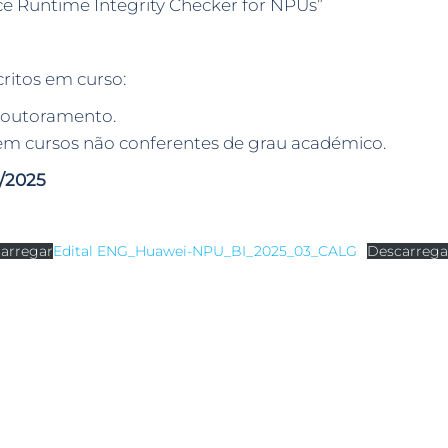
 Runtime Integrity Checker for NPUs”
critos em curso:
 doutoramento.
 em cursos não conferentes de grau académico.
1/2025
arregar
Edital ENG_Huawei-NPU_BI_2025_03_CALG
Descarrega