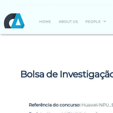
Home
»
Bolsa de Investigação para Mestre Hu
CENTRO
Universidade
HOME
ABOUT US
PEOPLE
do Minho
ALGORITMI
Bolsa de Investigaç
Referência do concurso:
Huawei-NPU_B