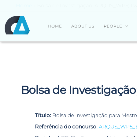
Home
»
Bolsa de Investigação; ARQUS_WP5; 1
CENTRO
Universidade
HOME
ABOUT US
PEOPLE
do Minho
ALGORITMI
Bolsa de Investigaç
Título:
Bolsa de Investigação para Mestre
Referência do concurso
:
ARQUS_WP5_B