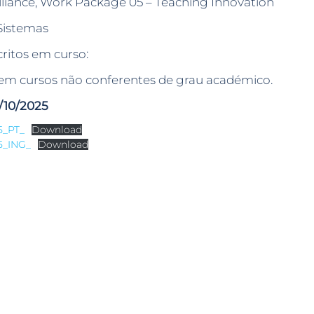
liance, Work Package 05 – Teaching Innovation
Sistemas
critos em curso:
s em cursos não conferentes de grau académico.
/10/2025
5_PT_
Download
5_ING_
Download