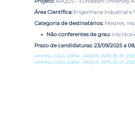
Projeto:
ARQUS – European University Al
Área Científica:
Engenharia Industrial e 
Categoria de destinatários:
Mestres, ins
Não conferentes de grau:
inscrito
Prazo de candidaturas: 23/09/2025 a 08
Uminho_CALG_Edital _ARQUS_WP5_BI_01_202
Uminho_CALG_Edital _ARQUS_WP5_BI_01_202