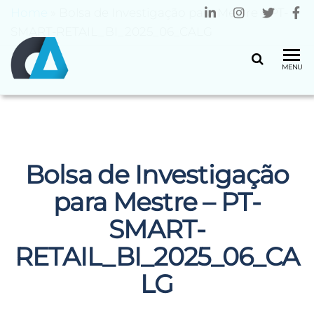
Home
»
Bolsa de Investigação para Mestre – PT-
SMART-RETAIL_BI_2025_06_CALG
CENTRO
Universidade
MENU
do Minho
ALGORITMI
Bolsa de Investigação
para Mestre – PT-
SMART-
RETAIL_BI_2025_06_CA
LG