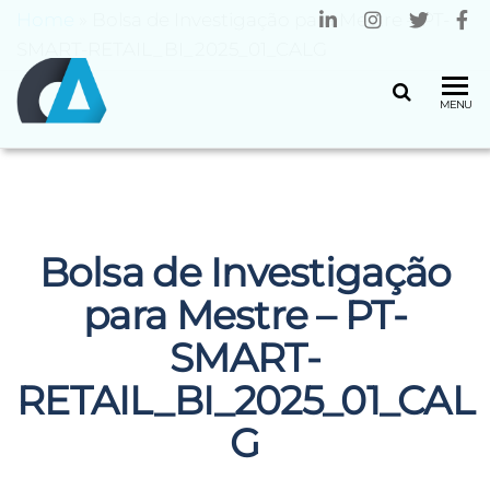
Home
»
Bolsa de Investigação para Mestre – PT-
SMART-RETAIL_BI_2025_01_CALG
CENTRO
Universidade
MENU
do Minho
ALGORITMI
Bolsa de Investigação
para Mestre – PT-
SMART-
RETAIL_BI_2025_01_CAL
G