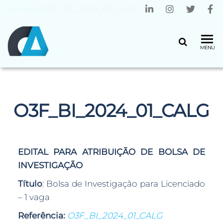
Home
»
O3F_BI_2024_01_CALG
CENTRO
Universidade
MENU
do Minho
ALGORITMI
O3F_BI_2024_01_CALG
EDITAL PARA ATRIBUIÇÃO DE BOLSA DE
INVESTIGAÇÃO
Título
: Bolsa de Investigação para Licenciado
– 1 vaga
Referência:
O3F_BI_2024_01_CALG