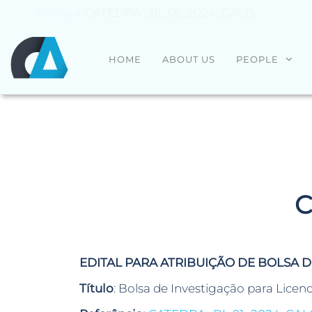
Home
»
CATEDRA_BI_01_2024_CALG
CENTRO
Universidade
HOME
ABOUT US
PEOPLE
do Minho
ALGORITMI
C
EDITAL PARA ATRIBUIÇÃO DE BOLSA 
Título
: Bolsa de Investigação para Licen