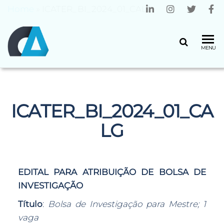
Home
»
ICATER_BI_2024_01_CALG
CENTRO
Universidade
MENU
do Minho
ALGORITMI
ICATER_BI_2024_01_CA
LG
EDITAL PARA ATRIBUIÇÃO DE BOLSA DE
INVESTIGAÇÃO
Título
:
Bolsa de Investigação para Mestre; 1
vaga