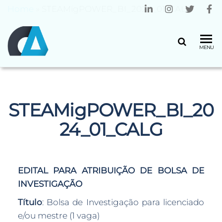
Home
»
STEAMigPOWER_BI_2024_01_CALG
CENTRO
Universidade
MENU
do Minho
ALGORITMI
STEAMigPOWER_BI_20
24_01_CALG
EDITAL PARA ATRIBUIÇÃO DE BOLSA DE
INVESTIGAÇÃO
Título
: Bolsa de Investigação para licenciado
e/ou mestre (1 vaga)