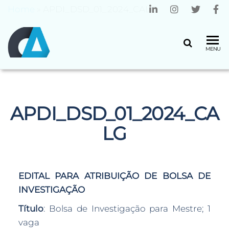
Home
»
APDI_DSD_01_2024_CALG
CENTRO
Universidade
MENU
do Minho
ALGORITMI
APDI_DSD_01_2024_CA
LG
EDITAL PARA ATRIBUIÇÃO DE BOLSA DE
INVESTIGAÇÃO
Título
: Bolsa de Investigação para Mestre; 1
vaga