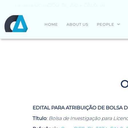
Home
»
OpenDCO_BI_2024_CALG_01
CENTRO
Universidade
HOME
ABOUT US
PEOPLE
do Minho
ALGORITMI
O
EDITAL PARA ATRIBUIÇÃO DE BOLSA 
Título
:
Bolsa de Investigação para Licenc