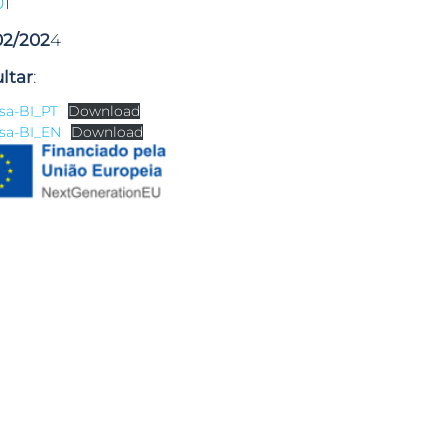
0
1
02/202
4
ltar
:
sa-BI_PT
Download
sa-BI_EN
Download