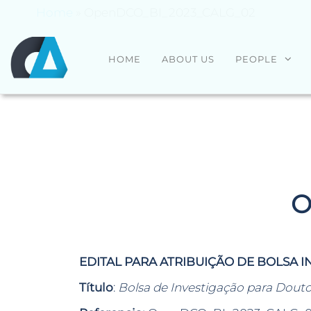
Home
»
OpenDCO_BI_2023_CALG_02
CENTRO
Universidade
HOME
ABOUT US
PEOPLE
do Minho
ALGORITMI
O
EDITAL PARA ATRIBUIÇÃO DE BOLSA 
Título
:
Bolsa de Investigação para Dout