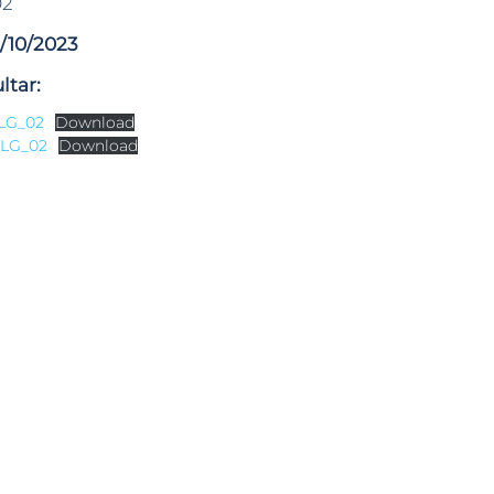
02
3/10/2023
ltar:
LG_02
Download
ALG_02
Download