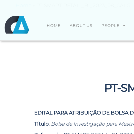
Home
»
PT-SMART-RETAIL_BI_2023_08_CALG
CENTRO
Universidade
HOME
ABOUT US
PEOPLE
do Minho
ALGORITMI
PT-S
EDITAL PARA ATRIBUIÇÃO DE BOLSA 
Título
:
Bolsa de Investigação para Mestre