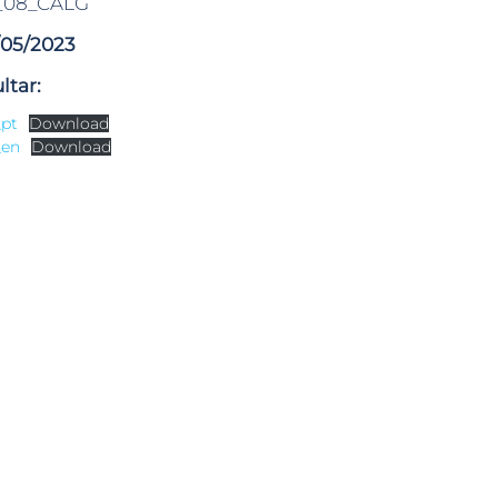
_08_CALG
/05/2023
ltar:
_pt
Download
_en
Download