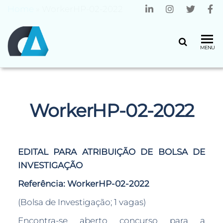
Home
»
WorkerHP-02-2022
CENTRO
Universidade
MENU
do Minho
ALGORITMI
WorkerHP-02-2022
EDITAL PARA ATRIBUIÇÃO DE BOLSA DE
INVESTIGAÇÃO
Referência:
WorkerHP-02-2022
(Bolsa de Investigação; 1 vagas)
Encontra-se aberto concurso para a