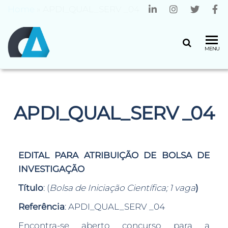
Home
»
APDI_QUAL_SERV _04
CENTRO
Universidade
MENU
do Minho
ALGORITMI
APDI_QUAL_SERV _04
EDITAL PARA ATRIBUIÇÃO DE BOLSA DE
INVESTIGAÇÃO
Título
: (
Bolsa de Iniciação Científica; 1 vaga
)
Referência
: APDI_QUAL_SERV _04
Encontra-se aberto concurso para a