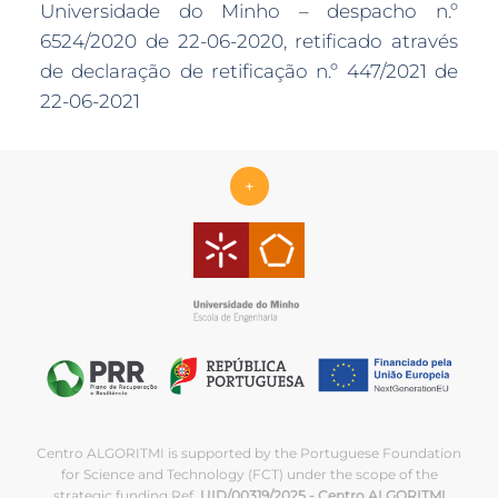
Universidade do Minho – despacho n.º
6524/2020 de 22-06-2020, retificado através
de declaração de retificação n.º 447/2021 de
22-06-2021
+
Centro ALGORITMI is supported by the Portuguese Foundation
for Science and Technology (FCT) under the scope of the
strategic funding Ref.
UID/00319/2025 - Centro ALGORITMI