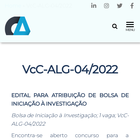
Home
»
VcC-ALG-04/2022
CENTRO
Universidade
MENU
do Minho
ALGORITMI
VcC-ALG-04/2022
EDITAL PARA ATRIBUIÇÃO DE BOLSA DE
INICIAÇÃO À INVESTIGAÇÃO
Bolsa de Iniciação à Investigação; 1 vaga; VcC-
ALG-04/2022
Encontra-se aberto concurso para a