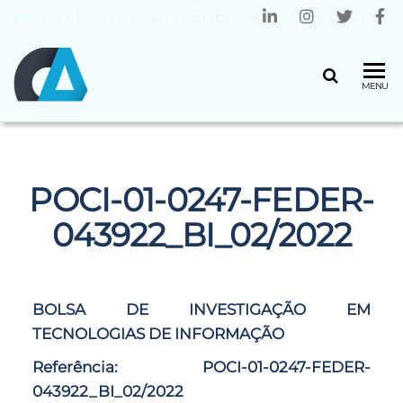
Home
»
POCI-01-0247-FEDER-043922_BI_02/2022
CENTRO
Universidade
MENU
do Minho
ALGORITMI
POCI-01-0247-FEDER-
043922_BI_02/2022
BOLSA DE INVESTIGAÇÃO EM
TECNOLOGIAS DE INFORMAÇÃO
Referência:
POCI-01-0247-FEDER-
043922_BI_02/2022