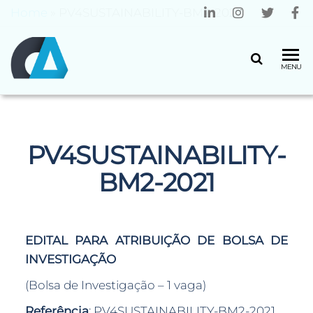
Home
»
PV4SUSTAINABILITY-BM2-2021
CENTRO
Universidade
MENU
do Minho
ALGORITMI
PV4SUSTAINABILITY-
BM2-2021
EDITAL PARA ATRIBUIÇÃO DE BOLSA DE
INVESTIGAÇÃO
(Bolsa de Investigação – 1 vaga)
Referência
: PV4SUSTAINABILITY-BM2-2021